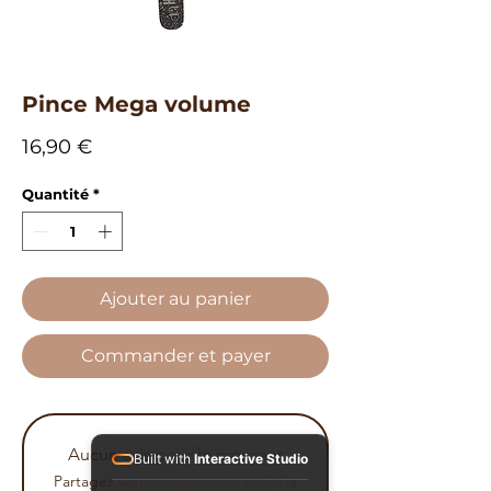
Pince Mega volume
Prix
16,90 €
Quantité
*
Ajouter au panier
Commander et payer
Aucun avis pour le moment
Built with
Interactive Studio
Partagez votre expérience, soyez le