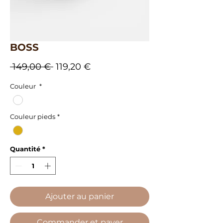
BOSS
Prix
Prix
 149,00 € 
119,20 €
original
promotionnel
Couleur
*
Couleur pieds
*
Quantité
*
Ajouter au panier
Commander et payer