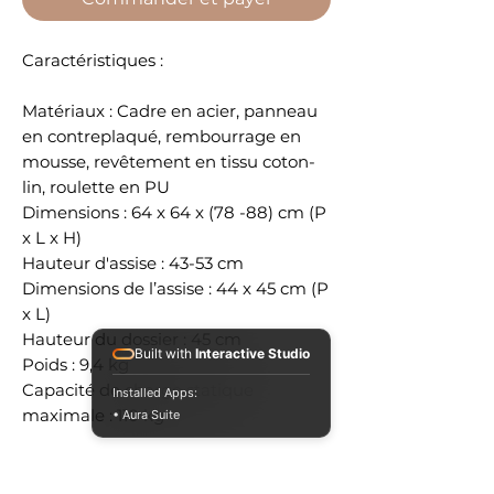
Caractéristiques :
Matériaux : Cadre en acier, panneau
en contreplaqué, rembourrage en
mousse, revêtement en tissu coton-
lin, roulette en PU
Dimensions : 64 x 64 x (78 -88) cm (P
x L x H)
Hauteur d'assise : 43-53 cm
Dimensions de l’assise : 44 x 45 cm (P
x L)
Hauteur du dossier : 45 cm
Built with
Interactive Studio
Poids : 9,4 kg
Capacité de charge statique
Installed Apps:
maximale : 110 kg
• Aura Suite