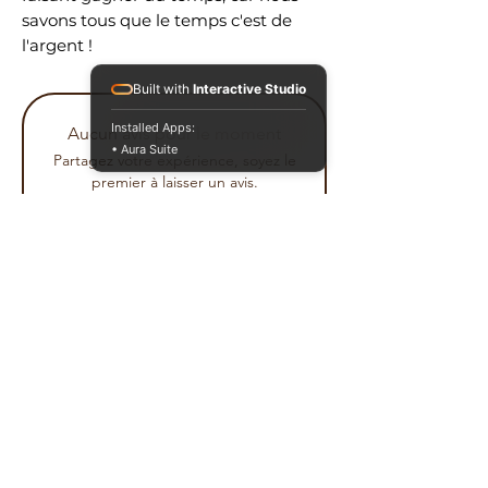
savons tous que le temps c'est de
l'argent !
Built with
Interactive Studio
Installed Apps:
Aucun avis pour le moment
• Aura Suite
Partagez votre expérience, soyez le
premier à laisser un avis.
Laisser un avis
Accueil
Politique de
Lash Bed
c
onfidentialité
Chaise
Conditions générales de